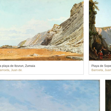
a playa de Itzurun, Zumaia
Playa de Sop
arroeta, Juan de.
Barroeta, Juan