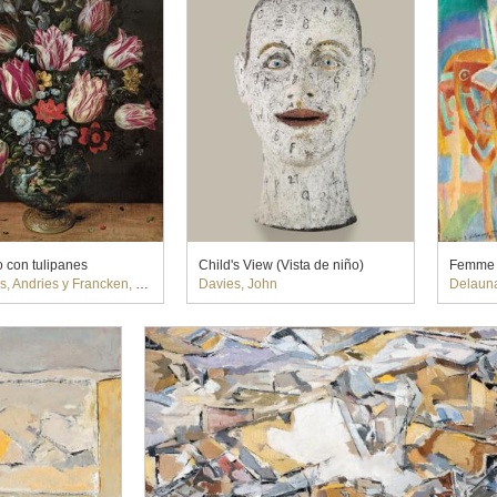
o con tulipanes
Child's View (Vista de niño)
Femme n
Andries y Francken, Frans, el Joven
Davies, John
Delauna