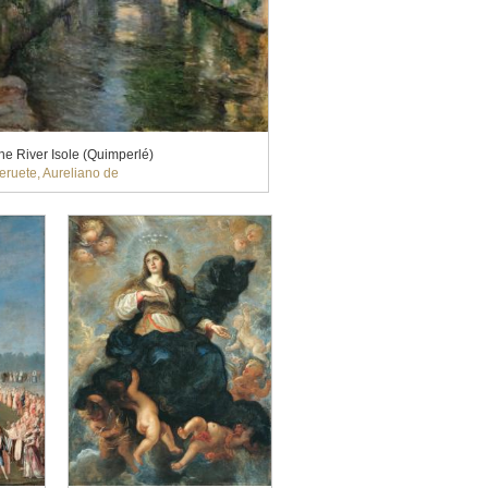
he River Isole (Quimperlé)
eruete, Aureliano de