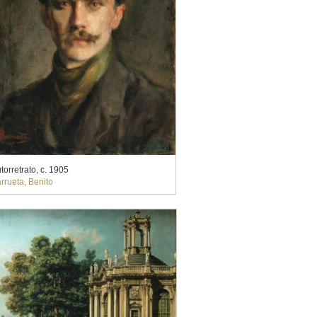
torretrato, c. 1905
rrueta, Benito