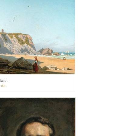
elana
 de.