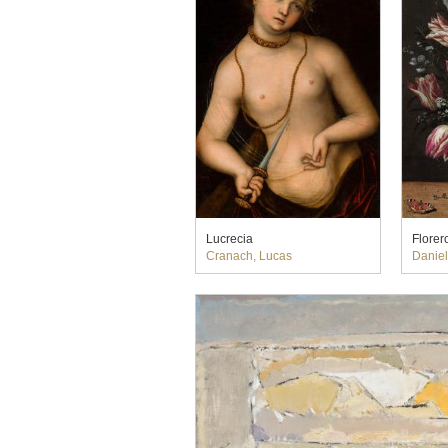
Lucrecia
Florer
Cranach, Lucas
Daniels, 