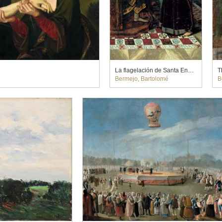
La flagelación de Santa Engracia
T
Bermejo, Bartolomé
B