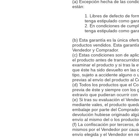
(a) Excepción hecha de las condi
están:
1. Libres de defecto de for
tenga estipulado como gara
2. En condiciones de cumpli
tenga estipulado como gara
(b) Esta garantía es la única ofer
productos vendidos. Esta garantía
Vendedor y Comprador.
(c) Estas condiciones son de apl
el producto antes de transcurrido
examinar el producto y si tras la
que éste ha sido devuelto en las 
tipo, sujeto a accidente alguno o 
previas al envío del producto al 
(d) Todos los productos que el C
previa de éste y siempre con los 
extravío que pudieran ocurrir con
(e) Si tras su evaluación el Vend
mediante vales, el producto qued
embalaje por parte del Comprador 
devolución hubiese originado alg
envío al mismo del o los producto
(f) La confiscación por terceros,
mismos por el Vendedor por causa
envío elegida y el Vendedor en n