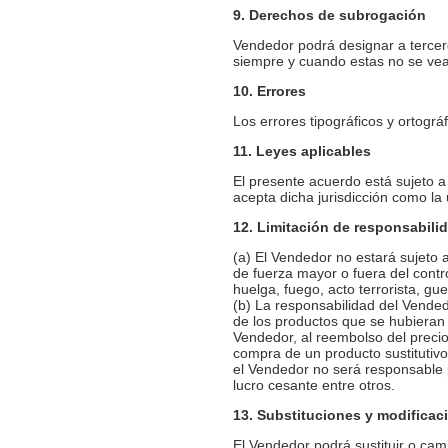
9. Derechos de subrogación
Vendedor podrá designar a tercero
siempre y cuando estas no se vea
10. Errores
Los errores tipográficos y ortogr
11. Leyes aplicables
El presente acuerdo está sujeto a
acepta dicha jurisdicción como la
12. Limitación de responsabili
(a) El Vendedor no estará sujeto
de fuerza mayor o fuera del contro
huelga, fuego, acto terrorista, gu
(b) La responsabilidad del Vended
de los productos que se hubieran 
Vendedor, al reembolso del preci
compra de un producto sustitutiv
el Vendedor no será responsable p
lucro cesante entre otros.
13. Substituciones y modificac
El Vendedor podrá sustituir o cam