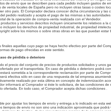
os de envío que se describen para cada pedido incluyen gastos de 
s de venta locales de España pero no incluyen otras tasas o costes loc
er otro país. El Comprador declara conocer dicha circunstancia y las 
o del pedido realizado y acepta el pago de las mismas a las autoridades
otal de la operación de compra-venta realizada con el Vendedor.
 productos y servicios descritos incluyen únicamente los relativos a la 
o incluyen los derechos de propiedad industrial, de propiedad intelectu
opyright sobre los mismos o sobre otras obras en las que puedan estar
s finales aquellas cuyo pago se haya hecho efectivo por parte del Com
formas de pago ofrecidas en este sentido.
caso de pérdida o deterioro
o el precio del conjunto de precios de productos solicitados y unos 
 ofertado por el transportista. En caso de pérdida o deterioro podrá 
 estará sometida a la correspondiente reclamación por parte de Compr
será efectiva sólo en caso de una respuesta de tal empresa asumiendo
ctivamente realizado por esta última en concepto de indemnización aco
dor informará al Comprador si éste lo solicitara, de las condiciones de
o ofertada. En todo caso, el Comprador acepta dichas condiciones .
le por ajustar los tiempos de envío y entrega a lo indicado en esta we
 tiempos de envío no son sino una indicación aproximada que podrá va