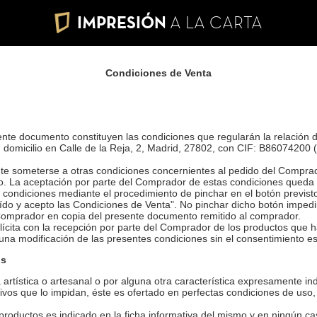
IMPRESIÓN
A LA CARTA
Condiciones de Venta
ente documento constituyen las condiciones que regularán la relación 
 domicilio en Calle de la Reja, 2, Madrid, 27802, con CIF: B86074200 (
te someterse a otras condiciones concernientes al pedido del Comprad
o. La aceptación por parte del Comprador de estas condiciones queda
 condiciones mediante el procedimiento de pinchar en el botón previsto 
eído y acepto las Condiciones de Venta". No pinchar dicho botón imped
l Comprador en copia del presente documento remitido al comprador.
lícita con la recepción por parte del Comprador de los productos que h
na modificación de las presentes condiciones sin el consentimiento esc
os
 artística o artesanal o por alguna otra característica expresamente in
ivos que lo impidan, éste es ofertado en perfectas condiciones de uso,
 productos es indicado en la ficha informativa del mismo y en ningún c