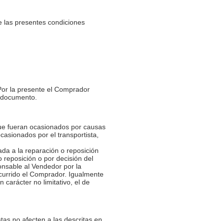
e las presentes condiciones
 Por la presente el Comprador
e documento.
que fueran ocasionados por causas
casionados por el transportista,
ada a la reparación o reposición
 reposición o por decisión del
nsable al Vendedor por la
ncurrido el Comprador. Igualmente
carácter no limitativo, el de
tas no afecten a las descritas en