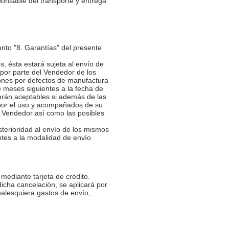
ponsable del transporte y entrega
nto "8. Garantías" del presente
, ésta estará sujeta al envío de
 por parte del Vendedor de los
iones por defectos de manufactura
) meses siguientes a la fecha de
serán aceptables si además de las
o por el uso y acompañados de su
l Vendedor así como las posibles
sterioridad al envío de los mismos
ntes a la modalidad de envío
mediante tarjeta de crédito.
icha cancelación, se aplicará por
ualesquiera gastos de envío,