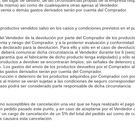
, del lugar de destino, de las circunstancias propias de la empresa res
e la misma) así como de cualesquiera otras ajenas al Vendedor.
 venta o demás gastos derivados serán por cuenta del Comprador.
roductos vendidos salvo en los casos y condiciones previstos en el pu
el Vendedor de la devolución por parte del Comprador de los productos
enta y riesgo del Comprador, y a la posterior evaluación y conformidad
 declarado para la devolución. Para ello y sólo en el caso de devoluc
 deberá comunicar dicha circunstancia al Vendedor durante los 6 (seis
 garantía que el fabricante de dicho producto tenga estipulado) y sólo 
s productos a devolver se encontraran limpios, sin señales de deterior
s. Los gastos del envío de los productos devueltos por el Comprador a
ás gastos derivados serán por cuenta del Comprador.
trucción o deterioro de los productos adquiridos por Comprador con po
s al mismo se verán sujetas a las condiciones de seguro correspondie
caso podrá ser considerado parte responsable de dicha circunstancia.
y no susceptibles de cancelación una vez que se haya realizado el pago 
n pedido pasado este punto, y en caso de aceptarse por el Vendedor d
r un cargo de cancelación de un 5% del total del pedido así como de c
s causara esta cancelación.