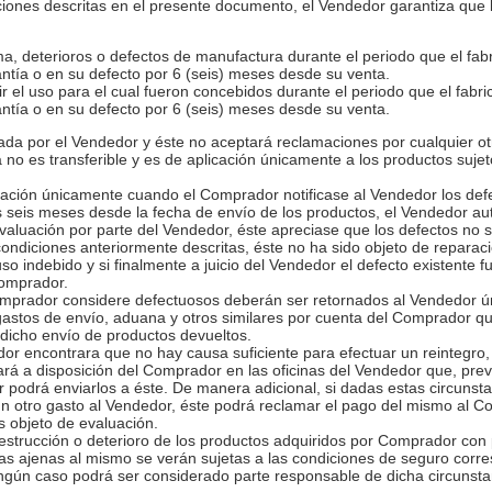
ciones descritas en el presente documento, el Vendedor garantiza que 
ma, deterioros o defectos de manufactura durante el periodo que el fab
ntía o en su defecto por 6 (seis) meses desde su venta.
r el uso para el cual fueron concebidos durante el periodo que el fabr
ntía o en su defecto por 6 (seis) meses desde su venta.
tada por el Vendedor y éste no aceptará reclamaciones por cualquier ot
 no es transferible y es de aplicación únicamente a los productos suje
icación únicamente cuando el Comprador notificase al Vendedor los de
s seis meses desde la fecha de envío de los productos, el Vendedor au
 evaluación por parte del Vendedor, éste apreciase que los defectos no 
condiciones anteriormente descritas, éste no ha sido objeto de repara
uso indebido y si finalmente a juicio del Vendedor el defecto existente
Comprador.
omprador considere defectuosos deberán ser retornados al Vendedor ú
gastos de envío, aduana y otros similares por cuenta del Comprador qu
 dicho envío de productos devueltos.
edor encontrara que no hay causa suficiente para efectuar un reintegro
ará a disposición del Comprador en las oficinas del Vendedor que, pre
podrá enviarlos a éste. De manera adicional, si dadas estas circunsta
ún otro gasto al Vendedor, éste podrá reclamar el pago del mismo al 
s objeto de evaluación.
 destrucción o deterioro de los productos adquiridos por Comprador con 
s ajenas al mismo se verán sujetas a las condiciones de seguro corr
ingún caso podrá ser considerado parte responsable de dicha circunsta