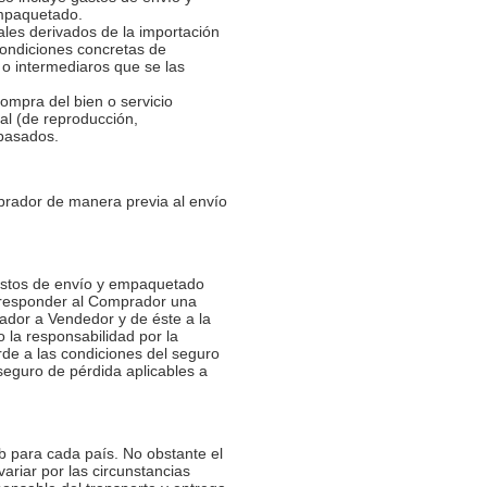
empaquetado.
ales derivados de la importación
condiciones concretas de
 o intermediaros que se las
compra del bien o servicio
al (de reproducción,
 basados.
prador de manera previa al envío
gastos de envío y empaquetado
corresponder al Comprador una
ador a Vendedor y de éste a la
 la responsabilidad por la
rde a las condiciones del seguro
 seguro de pérdida aplicables a
b para cada país. No obstante el
riar por las circunstancias