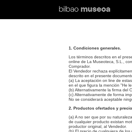
1. Condiciones generales.
Los términos descritos en el pres
online de La Museoteca, S.L., con
Comprador.
El Vendedor rechaza explícitamen
descrito en el presente document
(a) La aceptación on line de estas
en el que figura la mención "He l
(b) Alternativamente la firma de
(c) Alternativamente de forma imp
No se considerará aceptable ningu
2. Productos ofertados y preci
(a) A no ser que por su naturaleza
de cualquier producto existan mot
productor original, al Vendedor.
(b) El precio de cualquiera de los