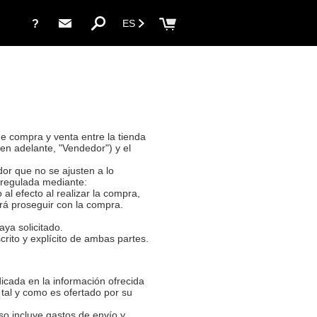
?
ES
de compra y venta entre la tienda
en adelante, "Vendedor") y el
or que no se ajusten a lo
 regulada mediante:
al efecto al realizar la compra,
irá proseguir con la compra.
aya solicitado.
rito y explícito de ambas partes.
dicada en la información ofrecida
 tal y como es ofertado por su
aso incluye gastos de envío y