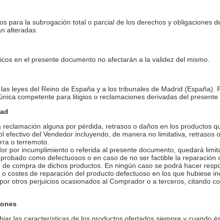
s para la subrogación total o parcial de los derechos y obligaciones d
n alteradas.
áficos en el presente documento no afectarán a la validez del mismo.
 las leyes del Reino de España y a los tribunales de Madrid (España).
 única competente para litigios o reclamaciones derivadas del present
dad
 a reclamación alguna por pérdida, retrasos o daños en los productos 
l efectivo del Vendedor incluyendo, de manera no limitativa, retrasos o
erra o terremoto.
or por incumplimiento o referida al presente documento, quedará limit
probado como defectuosos o en caso de no ser factible la reparación o
o de compra de dichos productos. En ningún caso se podrá hacer respo
o o costes de reparación del producto defectuoso en los que hubiese i
or otros perjuicios ocasionados al Comprador o a terceros, citando con 
iones
biar las características de los productos ofertados siempre y cuando és