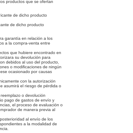
los productos que se ofertan
ricante de dicho producto
icante de dicho producto
ra garantía en relación a los
tos a la compra-venta entre
fectos que hubiere encontrado en
torizara su devolución para
son debidos al uso del producto,
ciones o modificaciones de ningún
 fuese ocasionado por causas
nicamente con la autorización
e asumirá el riesgo de pérdida o
, reemplazo o devolución
vio pago de gastos de envío y
ncias, el proceso de evaluación o
Comprador de manera previa al
posterioridad al envío de los
espondientes a la modalidad de
ncia.