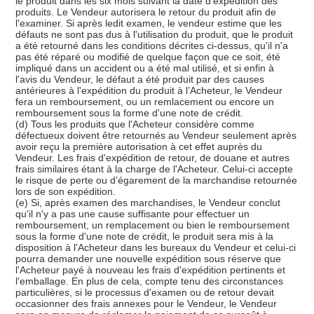
le produit dans les six mois suivant la date d'expédition des
produits. Le Vendeur autorisera le retour du produit afin de
l'examiner. Si après ledit examen, le vendeur estime que les
défauts ne sont pas dus à l'utilisation du produit, que le produit
a été retourné dans les conditions décrites ci-dessus, qu'il n'a
pas été réparé ou modifié de quelque façon que ce soit, été
impliqué dans un accident ou a été mal utilisé, et si enfin à
l'avis du Vendeur, le défaut a été produit par des causes
antérieures à l'expédition du produit à l’Acheteur, le Vendeur
fera un remboursement, ou un remlacement ou encore un
remboursement sous la forme d'une note de crédit.
(d) Tous les produits que l'Acheteur considère comme
défectueux doivent être retournés au Vendeur seulement après
avoir reçu la première autorisation à cet effet auprès du
Vendeur. Les frais d'expédition de retour, de douane et autres
frais similaires étant à la charge de l'Acheteur. Celui-ci accepte
le risque de perte ou d’égarement de la marchandise retournée
lors de son expédition.
(e) Si, après examen des marchandises, le Vendeur conclut
qu'il n'y a pas une cause suffisante pour effectuer un
remboursement, un remplacement ou bien le remboursement
sous la forme d'une note de crédit, le produit sera mis à la
disposition à l'Acheteur dans les bureaux du Vendeur et celui-ci
pourra demander une nouvelle expédition sous réserve que
l'Acheteur payé à nouveau les frais d'expédition pertinents et
l'emballage. En plus de cela, compte tenu des circonstances
particulières, si le processus d'examen ou de retour devait
occasionner des frais annexes pour le Vendeur, le Vendeur