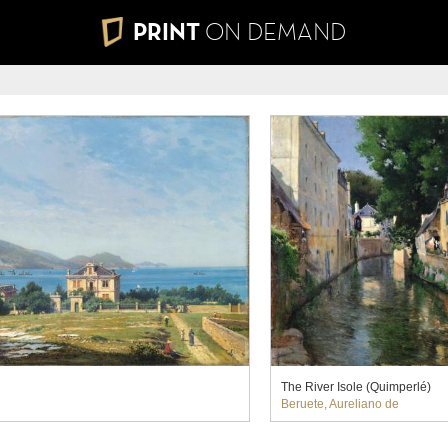
PRINT
ON DEMAND
The River Isole (Quimperlé)
Beruete, Aureliano de