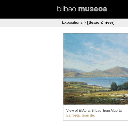
Expositions
>
[Search: river]
View of El Abra, Bilbao, from Algorta
Barroeta, Juan de.